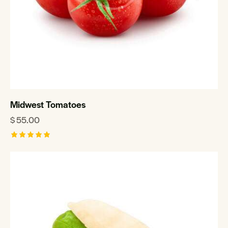
Midwest Tomatoes
$
55.00
Rated
5.00
out of 5