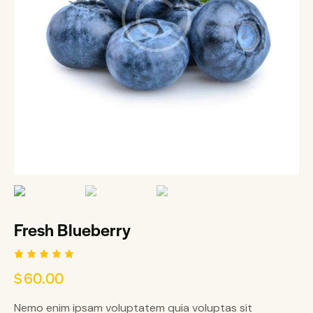
Fresh Blueberry
Rated
1
$
60.00
5.00
out
of 5
based
Nemo enim ipsam voluptatem quia voluptas sit
on