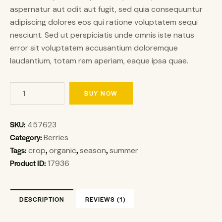
custome
aspernatur aut odit aut fugit, sed quia consequuntur
r rating
adipiscing dolores eos qui ratione voluptatem sequi
nesciunt. Sed ut perspiciatis unde omnis iste natus
error sit voluptatem accusantium doloremque
laudantium, totam rem aperiam, eaque ipsa quae.
BUY NOW
SKU:
457623
Category:
Berries
Tags:
,
,
,
crop
organic
season
summer
Product ID:
17936
DESCRIPTION
REVIEWS (1)